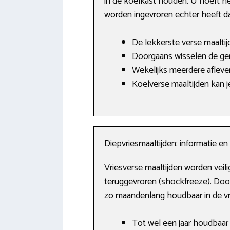
in de koelkast houden. U hoeft he
worden ingevroren echter heeft da
De lekkerste verse maaltij
Doorgaans wisselen de ge
Wekelijks meerdere aflev
Koelverse maaltijden kan j
Diepvriesmaaltijden: informatie e
Vriesverse maaltijden worden veil
teruggevroren (shockfreeze). Door
zo maandenlang houdbaar in de vri
Tot wel een jaar houdbaar i