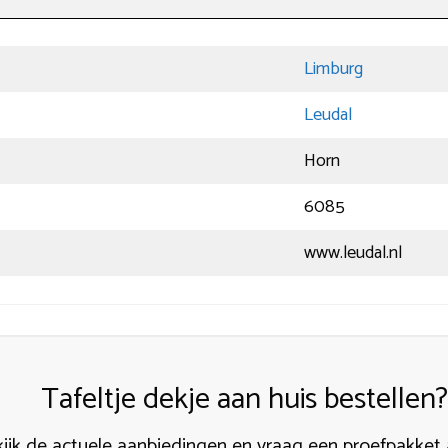
Limburg
Leudal
Horn
6085
www.leudal.nl
Tafeltje dekje aan huis bestellen?
ijk de actuele aanbiedingen en vraag een proefpakket