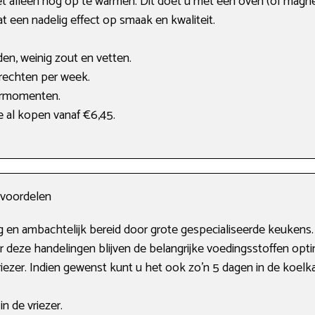
t alleen nog op te warmen. Dit doet u met een oven (of magne
t een nadelig effect op smaak en kwaliteit.
den, weinig zout en vetten.
rechten per week.
ermomenten.
e al kopen vanaf €6,45.
n voordelen
ig en ambachtelijk bereid door grote gespecialiseerde keukens.
 deze handelingen blijven de belangrijke voedingsstoffen opti
ezer. Indien gewenst kunt u het ook zo’n 5 dagen in de koelk
n de vriezer.