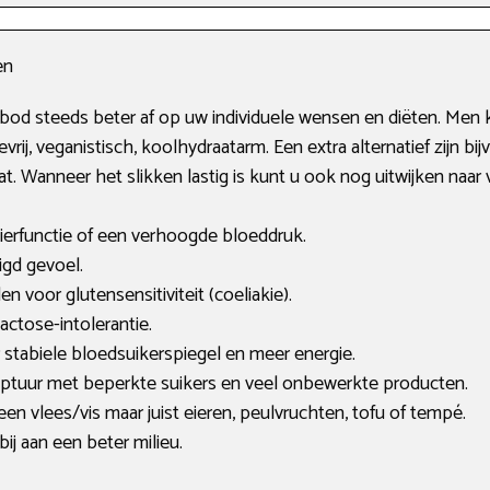
en
bod steeds beter af op uw individuele wensen en diëten. Men 
osevrij, veganistisch, koolhydraatarm. Een extra alternatief zijn 
at. Wanneer het slikken lastig is kunt u ook nog uitwijken naar 
nierfunctie of een verhoogde bloeddruk.
digd gevoel.
den voor glutensensitiviteit (coeliakie).
lactose-intolerantie.
stabiele bloedsuikerspiegel en meer energie.
eptuur met beperkte suikers en veel onbewerkte producten.
een vlees/vis maar juist eieren, peulvruchten, tofu of tempé.
bij aan een beter milieu.