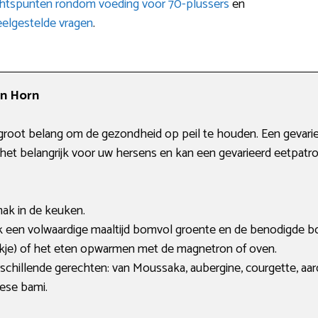
htspunten rondom voeding voor 70-plussers
en
eelgestelde vragen
.
in Horn
 groot belang om de gezondheid op peil te houden. Een gevari
s het belangrijk voor uw hersens en kan een gevarieerd eetpat
mak in de keuken.
k een volwaardige maaltijd bomvol groente en de benodigde b
ekje) of het eten opwarmen met de magnetron of oven.
chillende gerechten: van Moussaka, aubergine, courgette, aard
nese bami.