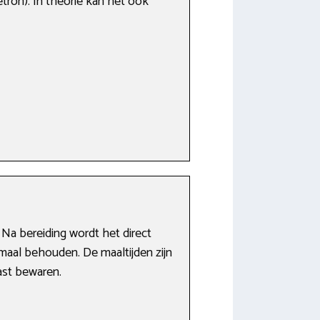
tron). In theorie kan het ook
 Na bereiding wordt het direct
maal behouden. De maaltijden zijn
ast bewaren.