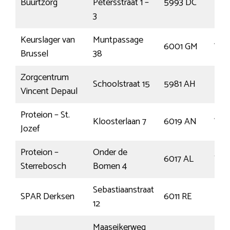
Buurtzorg
Petersstraat 1 –
5993 DC
Maa
3
Keurslager van
Muntpassage
6001 GM
Wee
Brussel
38
Zorgcentrum
Schoolstraat 15
5981 AH
Pan
Vincent Depaul
Proteion – St.
Kloosterlaan 7
6019 AN
We
Jozef
Proteion –
Onder de
6017 AL
Tho
Sterrebosch
Bomen 4
Sebastiaanstraat
SPAR Derksen
6011 RE
Ell
12
Maaseikerweg