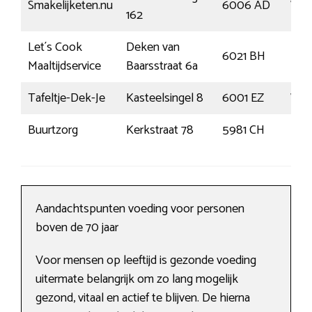
Smakelijketen.nu
6006 AD
Wee
162
Let´s Cook
Deken van
6021 BH
Bud
Maaltijdservice
Baarsstraat 6a
Tafeltje-Dek-Je
Kasteelsingel 8
6001 EZ
Wee
Buurtzorg
Kerkstraat 78
5981 CH
Pan
Aandachtspunten voeding voor personen
boven de 70 jaar
Voor mensen op leeftijd is gezonde voeding
uitermate belangrijk om zo lang mogelijk
gezond, vitaal en actief te blijven. De hierna