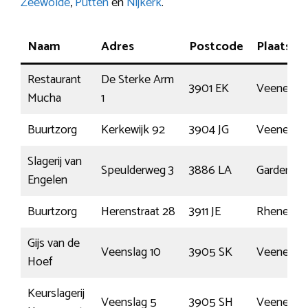
Zeewolde
,
Putten
en
Nijkerk
.
Naam
Adres
Postcode
Plaats
Restaurant
De Sterke Arm
3901 EK
Veenenda
Mucha
1
Buurtzorg
Kerkewijk 92
3904 JG
Veenenda
Slagerij van
Speulderweg 3
3886 LA
Garderen
Engelen
Buurtzorg
Herenstraat 28
3911 JE
Rhenen
Gijs van de
Veenslag 10
3905 SK
Veenenda
Hoef
Keurslagerij
Veenslag 5
3905 SH
Veenenda