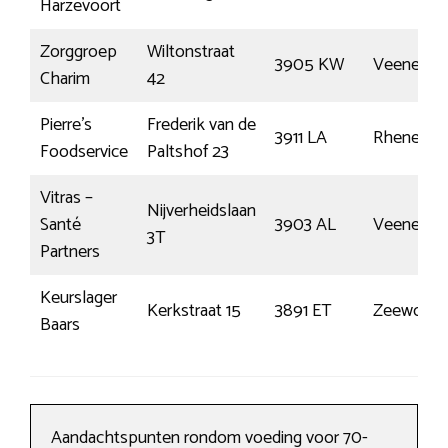
Harzevoort
Zorggroep
Wiltonstraat
3905 KW
Veenenda
Charim
42
Pierre’s
Frederik van de
3911 LA
Rhenen
Foodservice
Paltshof 23
Vitras –
Nijverheidslaan
Santé
3903 AL
Veenenda
3T
Partners
Keurslager
Kerkstraat 15
3891 ET
Zeewolde
Baars
Aandachtspunten rondom voeding voor 70-