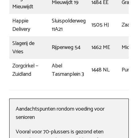
Mieuwijdt 19
1484 EE
Graft
Mieuwijdt
Happie
Sluispolderweg
1505 HJ
Zaand
Delivery
11A21
Slagerij de
Rijperweg 54
1462 ME
Midden
Vries
Zorgcirkel –
Abel
1448 NL
Purmer
Zuidland
Tasmanplein 3
Aandachtspunten rondom voeding voor
senioren
Vooral voor 70-plussers is gezond eten