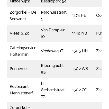
Middelwijck
Beatrixpark 54
Zorgcirkel – De
Raadhuisstraat
1474 HE
Oosthu
Seevanck
5
Van Damplein
Vlees & Zo
1448 NB
Purmer
10
Cateringservice
Vredeweg 1T
1505 HH
Zaand
Holterman
Bloemgracht
Pennemes
1502 WB
Zaand
95
H.
Restaurant
Gerhardstraat
1502 CC
Zaand
Mennistenerf
77
Zorgcirkel –