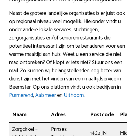
Naast de grotere landelijke organisaties is er juist ook
op regionaal niveau veel mogelijk. Hieronder vindt u
onder andere lokale services, stichtingen,
zorgorganisaties en/of seniorenrestaurants die
potentieel interessant zijn om te benaderen voor een
warme maaltijd aan huis. Weet u een service die niet
mag ontbreken? Of klopt er iets niet? Stuur ons een
mail. Zo kunnen wij belangstellenden nog beter van
dienst zijn met
het vinden van een maaltijdservice in
Beemster
. Op ons platform vindt u ook bedrijven in
Purmerend
,
Aalsmeer
en
Uithoorn
.
Naam
Adres
Postcode
Plaats
Zorgcirkel –
Prinses
1462 JN
Midden