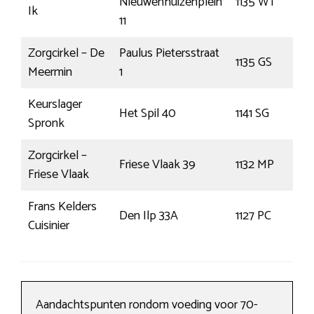
Nieuwenhuizenplein
1135 WT
E
Ik
11
Zorgcirkel – De
Paulus Pietersstraat
1135 GS
E
Meermin
1
Keurslager
Het Spil 40
1141 SG
M
Spronk
Zorgcirkel –
Friese Vlaak 39
1132 MP
V
Friese Vlaak
Frans Kelders
Den Ilp 33A
1127 PC
D
Cuisinier
Aandachtspunten rondom voeding voor 70-