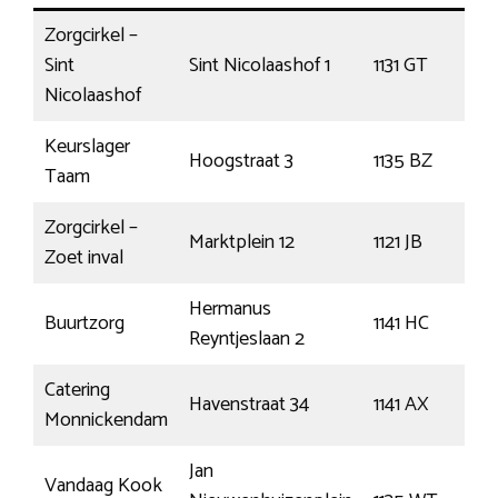
Zorgcirkel –
Sint
Sint Nicolaashof 1
1131 GT
V
Nicolaashof
Keurslager
Hoogstraat 3
1135 BZ
E
Taam
Zorgcirkel –
Marktplein 12
1121 JB
L
Zoet inval
Hermanus
Buurtzorg
1141 HC
M
Reyntjeslaan 2
Catering
Havenstraat 34
1141 AX
M
Monnickendam
Jan
Vandaag Kook