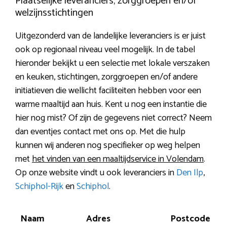
Plaatselijke leveranciers, zorggroepen en/of
welzijnsstichtingen
Uitgezonderd van de landelijke leveranciers is er juist
ook op regionaal niveau veel mogelijk. In de tabel
hieronder bekijkt u een selectie met lokale verszaken
en keuken, stichtingen, zorggroepen en/of andere
initiatieven die wellicht faciliteiten hebben voor een
warme maaltijd aan huis. Kent u nog een instantie die
hier nog mist? Of zijn de gegevens niet correct? Neem
dan eventjes contact met ons op. Met die hulp
kunnen wij anderen nog specifieker op weg helpen
met
het vinden van een maaltijdservice in Volendam
.
Op onze website vindt u ook leveranciers in
Den Ilp
,
Schiphol-Rijk
en
Schiphol
.
Naam
Adres
Postcode
P