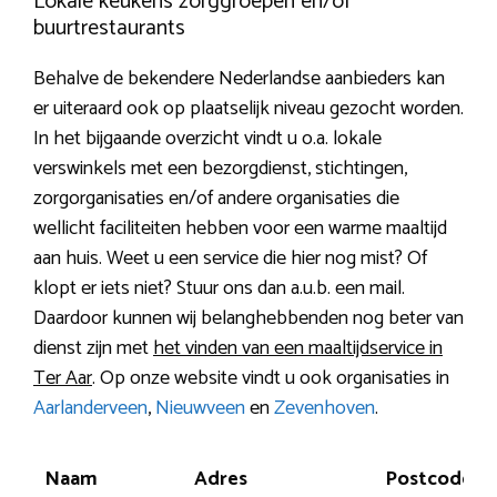
Lokale keukens zorggroepen en/of
buurtrestaurants
Behalve de bekendere Nederlandse aanbieders kan
er uiteraard ook op plaatselijk niveau gezocht worden.
In het bijgaande overzicht vindt u o.a. lokale
verswinkels met een bezorgdienst, stichtingen,
zorgorganisaties en/of andere organisaties die
wellicht faciliteiten hebben voor een warme maaltijd
aan huis. Weet u een service die hier nog mist? Of
klopt er iets niet? Stuur ons dan a.u.b. een mail.
Daardoor kunnen wij belanghebbenden nog beter van
dienst zijn met
het vinden van een maaltijdservice in
Ter Aar
. Op onze website vindt u ook organisaties in
Aarlanderveen
,
Nieuwveen
en
Zevenhoven
.
Naam
Adres
Postcode