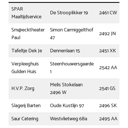
SPAR
De Strooplikker 19
2461 CW
Maaltijdservice
Sm@ecktheater
Simon Carmiggelthof
2492 JN
Paul
47
Tafeltje Dek Je
Dennenlaan 15
2451 XK
Verpleeghuis
Steenhouwersgaarde
2542 AA
Gulden Huis
1
Melis Stokelaan
H.V.P. Zorg
2541 GS
2496 W
Slagerij Barten
Oude Kustlijn 97
2496 SK
Saur Catering
Westvlietweg 68a
2495 AA