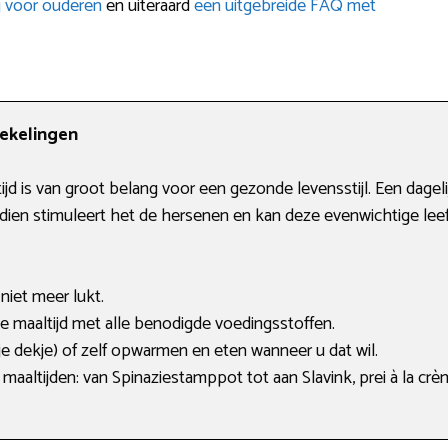
g voor ouderen
en uiteraard
een uitgebreide FAQ met
Hekelingen
d is van groot belang voor een gezonde levensstijl. Een dageli
ndien stimuleert het de hersenen en kan deze evenwichtige leef
niet meer lukt.
e maaltijd met alle benodigde voedingsstoffen.
e dekje) of zelf opwarmen en eten wanneer u dat wil.
maaltijden: van Spinaziestamppot tot aan Slavink, prei à la c