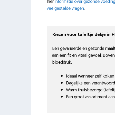
hier
informatie over gezonde voedin
veelgestelde vragen
.
Kiezen voor tafeltje dekje in 
Een gevarieerde en gezonde maaltij
aan een fit en vitaal gevoel. Bove
bloeddruk.
Ideaal wanneer zelf koken 
Dagelijks een verantwoord
Warm thuisbezorgd (tafeltj
Een groot assortiment aan 