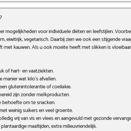
?
r mogelijkheden voor individuele diëten en leefstijlen. Voorbeel
m, eiwitrijk, vegetarisch. Daarbij zien we ook een stijgende vra
t met kauwen. Als u ook moeite heeft met slikken is vloeibaar
k of hart- en vaatziekten.
e manier wat kilo’s afvallen.
 een glutenintolerantie of coeliakie.
 bereid zijn zonder melkproducten.
e behoefte om te snacken.
 met weinig suikers en veel groente.
olledig vrij van vis en vlees en aangevuld met gezonde vervange
lantaardige maaltijden, extra milieuvriendelijk.