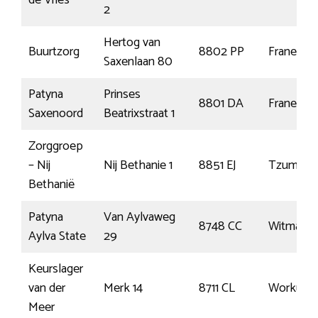
de Vries
2
Hertog van
Buurtzorg
8802 PP
Franeker
Saxenlaan 80
Patyna
Prinses
8801 DA
Franeker
Saxenoord
Beatrixstraat 1
Zorggroep
– Nij
Nij Bethanie 1
8851 EJ
Tzumma
Bethanië
Patyna
Van Aylvaweg
8748 CC
Witmars
Aylva State
29
Keurslager
van der
Merk 14
8711 CL
Workum
Meer