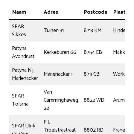
Naam
Adres
Postcode
Plaats
SPAR
Tuinen 31
8713 KM
Hindeloo
Sikkes
Patyna
Kerkeburen 66
8754 EB
Makkum
Avondrust
Patyna Nij
Mariënacker 1
8711 CB
Workum
Marienacker
Van
SPAR
Camminghaweg
8822 WD
Arum
Tolsma
22
P.J.
SPAR Ulrik
Troelstrastraat
8802 RD
Franeker