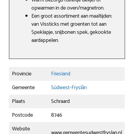
Warm bezorgd (tafeltje dekje) of
opwarmen in de oven/magnetron.
Een groot assortiment aan maaltijden:
van Vissticks met groenten tot aan
Speklapje, snijbonen spek, gekookte
aardappelen.
Provincie
Friesland
Gemeente
Súdwest-Fryslân
Plaats
Schraard
Postcode
8746
Website
www.gemeentesudwestfryslan.nl