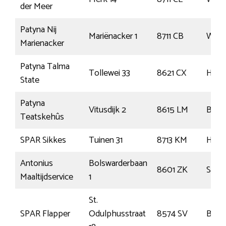
der Meer
Patyna Nij
Mariënacker 1
8711 CB
Wor
Marienacker
Patyna Talma
Tollewei 33
8621 CX
Heeg
State
Patyna
Vitusdijk 2
8615 LM
Blau
Teatskehûs
SPAR Sikkes
Tuinen 31
8713 KM
Hind
Antonius
Bolswarderbaan
8601 ZK
Snee
Maaltijdservice
1
St.
SPAR Flapper
Odulphusstraat
8574 SV
Bakh