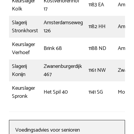
Keurslager
Kostverlorenhof
1183 EA
Amstel
Kolk
17
Slagerij
Amsterdamseweg
1182 HH
Amstel
Stronkhorst
126
Keurslager
Brink 68
1188 ND
Amstel
Verhoef
Slagerij
Zwanenburgerdijk
1161 NW
Zwanen
Konijn
467
Keurslager
Het Spil 40
1141 SG
Monni
Spronk
Voedingsadvies voor senioren