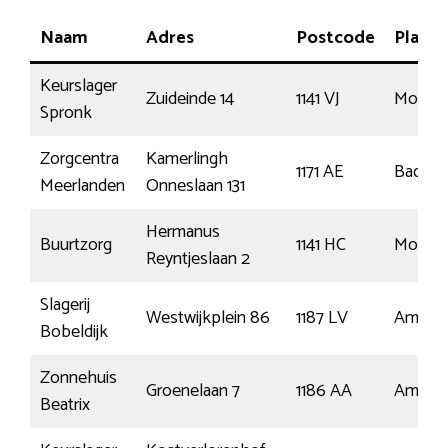
Naam
Adres
Postcode
Plaats
Keurslager
Zuideinde 14
1141 VJ
Monni
Spronk
Zorgcentra
Kamerlingh
1171 AE
Badhoe
Meerlanden
Onneslaan 131
Hermanus
Buurtzorg
1141 HC
Monni
Reyntjeslaan 2
Slagerij
Westwijkplein 86
1187 LV
Amstel
Bobeldijk
Zonnehuis
Groenelaan 7
1186 AA
Amstel
Beatrix