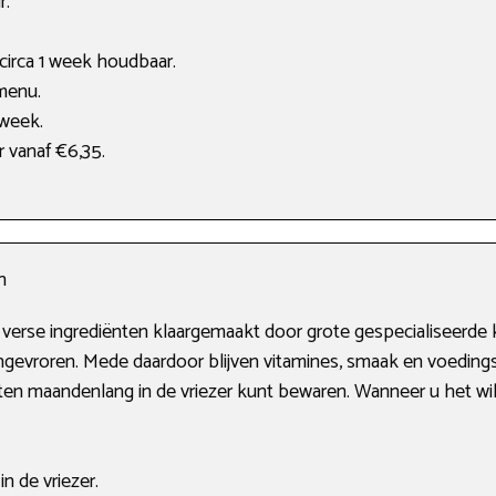
r.
 circa 1 week houdbaar.
menu.
 week.
r vanaf €6,35.
n
 verse ingrediënten klaargemaakt door grote gespecialiseerd
 ingevroren. Mede daardoor blijven vitamines, smaak en voedin
eten maandenlang in de vriezer kunt bewaren. Wanneer u het w
n de vriezer.