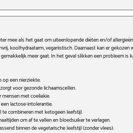
ter mee als het gaat om uiteenlopende diëten en/of allergieë
lutenvrij, koolhydraatarm, veganistisch. Daarnaast kan er gekoze
gemakkelijk meer gaat. In het geval slikken een probleem is 
o op een nierziekte.
en zorgt voor gezonde lichaamscellen.
or mensen met coeliakie.
 een lactose-intolerantie.
 te combineren met ketogeen leefstijl.
altijden om af te vallen en bloedsuiker te verlagen.
assend binnen de vegetarische leefstijl (zonder vlees).