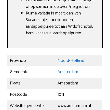
Warm aan huis bezorgd (tafeltje dekje)
of opwarmen in de oven/magnetron.
Ruime variatie in maaltijden: van
Sucadelapje, sperziebonen,
aardappelpuree tot aan Witlofschotel,
ham, kaassaus, aardappelpuree.
Provincie
Noord-Holland
Gemeente
Amsterdam
Plaats
Amsterdam
Postcode
1011
Website gemeente
www.amsterdam.nl