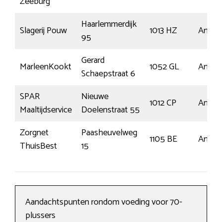
Zeeburg
Haarlemmerdijk
Slagerij Pouw
1013 HZ
Amste
95
Gerard
MarleenKookt
1052 GL
Amste
Schaepstraat 6
SPAR
Nieuwe
1012 CP
Amste
Maaltijdservice
Doelenstraat 55
Zorgnet
Paasheuvelweg
1105 BE
Amste
ThuisBest
15
Aandachtspunten rondom voeding voor 70-
plussers