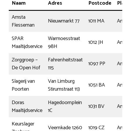
Naam
Adres
Postcode
Plaat
Amsta
Nieuwmarkt 77
1011 MA
Amste
Flesseman
SPAR
Warmoesstraat
1012 JH
Amste
Maaltijdservice
98H
Zorggroep –
Fahrenheitstraat
1097 PP
Amste
De Open Hof
115
Slagerij van
Van Limburg
1051 BA
Amste
Poorten
Stirumstraat 113
Doras
Hagedoornplein
1031 BV
Amste
Maaltijdservice
1C
Keurslager
Veemkade 1260
1019 CZ
Amste