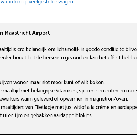
twoorden op veelgestelde vragen
.
in Maastricht Airport
tijd is erg belangrijk om lichamelijk in goede conditie te blijv
. Verder houdt het de hersenen gezond en kan het effect hebb
 blijven wonen maar niet meer kunt of wilt koken.
e maaltijd met belangrijke vitamines, sporenelementen en mine
edewerkers warm geleverd of opwarmen in magnetron/oven.
maaltijden: van Filetlapje met jus, witlof a la crème en aardap
 ui en tijm en gebakken aardappelblokjes.