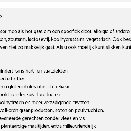
?
ter mee als het gaat om een specifiek dieet, allergie of ander
istisch, zoutarm, lactosevrij, koolhydraatarm, vegetarisch. Ook 
en niet zo makkelijk gaat. Als u ook moeilijk kunt slikken kun
ndert kans hart- en vaatziekten.
terke botten.
 een glutenintolerantie of coeliakie.
kookt zonder zuivelproducten.
olhydraten en meer verzadigende eiwitten.
, volkoren graanproducten, noten en peulvruchten.
evarieerde gerechten zonder vlees en vis.
lantaardige maaltijden, extra milieuvriendelijk.