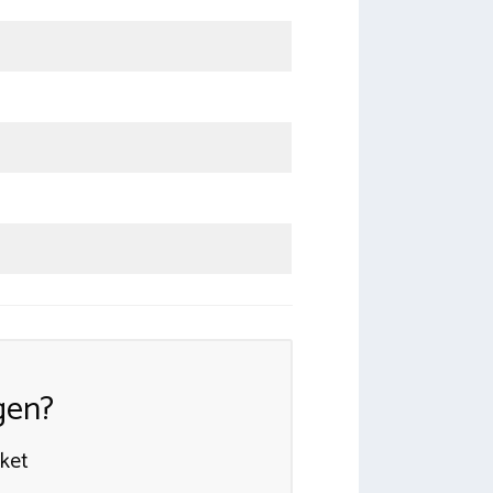
gen?
kket