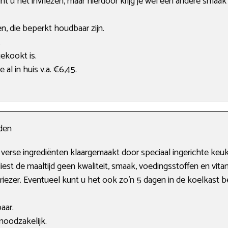
t u het invriezen, maar hierdoor krijg je wel een andere smaak 
n, die beperkt houdbaar zijn.
.
gekookt is.
 al in huis v.a. €6,45.
jden
verse ingrediënten klaargemaakt door speciaal ingerichte keuke
iest de maaltijd geen kwaliteit, smaak, voedingsstoffen en vitam
vriezer. Eventueel kunt u het ook zo’n 5 dagen in de koelkast 
aar.
noodzakelijk.