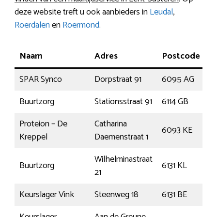
deze website treft u ook aanbieders in
Leudal
,
Roerdalen
en
Roermond
.
Naam
Adres
Postcode
P
SPAR Synco
Dorpstraat 91
6095 AG
B
Buurtzorg
Stationsstraat 91
6114 GB
Su
Proteion – De
Catharina
6093 KE
H
Kreppel
Daemenstraat 1
Wilhelminastraat
Buurtzorg
6131 KL
Si
21
Keurslager Vink
Steenweg 18
6131 BE
Si