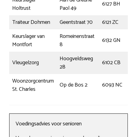
Keurslager
Aan de Greune
6127 BH
Gr
Holtrust
Paol 49
Traiteur Dohmen
Geentstraat 70
6121 ZC
B
Keurslager van
Romeinenstraat
6132 GN
Si
Montfort
8
Hoogveldsweg
Vleugelzorg
6102 CB
E
28
Woonzorgcentrum
Op de Bos 2
6093 NC
H
St. Charles
Voedingsadvies voor senioren