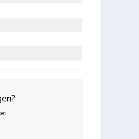
gen?
ket