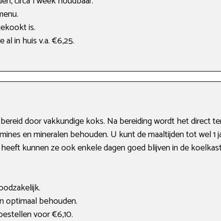
den, circa 1 week houdbaar.
menu.
gekookt is.
 al in huis v.a. €6,25.
s bereid door vakkundige koks. Na bereiding wordt het direct t
tamines en mineralen behouden. U kunt de maaltijden tot wel 1 
st heeft kunnen ze ook enkele dagen goed blijven in de koelkast
noodzakelijk.
ven optimaal behouden.
 bestellen voor €6,10.