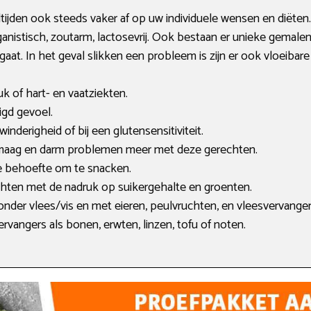
jden ook steeds vaker af op uw individuele wensen en diëten. S
 veganistisch, zoutarm, lactosevrij. Ook bestaan er unieke gemale
at. In het geval slikken een probleem is zijn er ook vloeibare 
k of hart- en vaatziekten.
digd gevoel.
 winderigheid of bij een glutensensitiviteit.
n maag en darm problemen meer met deze gerechten.
e behoefte om te snacken.
hten met de nadruk op suikergehalte en groenten.
onder vlees/vis en met eieren, peulvruchten, en vleesvervanger
ervangers als bonen, erwten, linzen, tofu of noten.