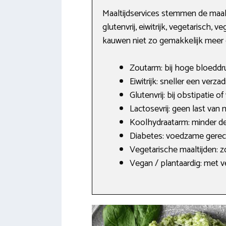
Maaltijdservices stemmen de maalti
glutenvrij, eiwitrijk, vegetarisch,
kauwen niet zo gemakkelijk meer ga
Zoutarm: bij hoge bloeddru
Eiwitrijk: sneller een verza
Glutenvrij: bij obstipatie of
Lactosevrij: geen last va
Koolhydraatarm: minder d
Diabetes: voedzame gerec
Vegetarische maaltijden: z
Vegan / plantaardig: met v