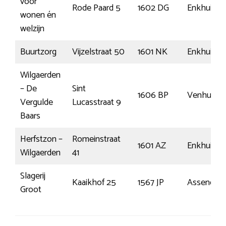
voor
Rode Paard 5
1602 DG
Enkhuizen
wonen én
welzijn
Buurtzorg
Vijzelstraat 50
1601 NK
Enkhuizen
Wilgaerden
– De
Sint
1606 BP
Venhuizen
Vergulde
Lucasstraat 9
Baars
Herfstzon –
Romeinstraat
1601 AZ
Enkhuizen
Wilgaerden
41
Slagerij
Kaaikhof 25
1567 JP
Assendelf
Groot