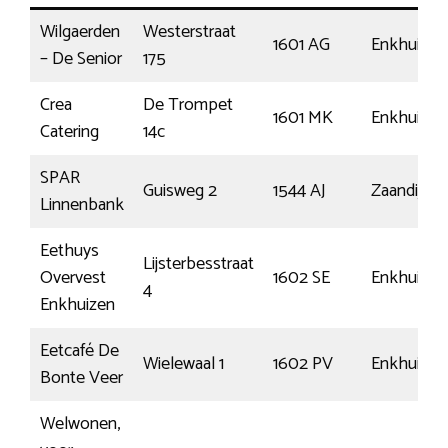
Wilgaerden
Westerstraat
1601 AG
Enkhuizen
– De Senior
175
Crea
De Trompet
1601 MK
Enkhuizen
Catering
14c
SPAR
Guisweg 2
1544 AJ
Zaandijk
Linnenbank
Eethuys
Lijsterbesstraat
Overvest
1602 SE
Enkhuizen
4
Enkhuizen
Eetcafé De
Wielewaal 1
1602 PV
Enkhuizen
Bonte Veer
Welwonen,