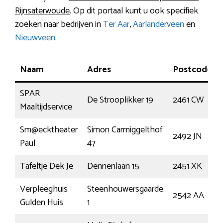
Rijnsaterwoude
. Op dit portaal kunt u ook specifiek
zoeken naar bedrijven in
Ter Aar
,
Aarlanderveen
en
Nieuwveen
.
Naam
Adres
Postcode
SPAR
De Strooplikker 19
2461 CW
Maaltijdservice
Sm@ecktheater
Simon Carmiggelthof
2492 JN
Paul
47
Tafeltje Dek Je
Dennenlaan 15
2451 XK
Verpleeghuis
Steenhouwersgaarde
2542 AA
Gulden Huis
1