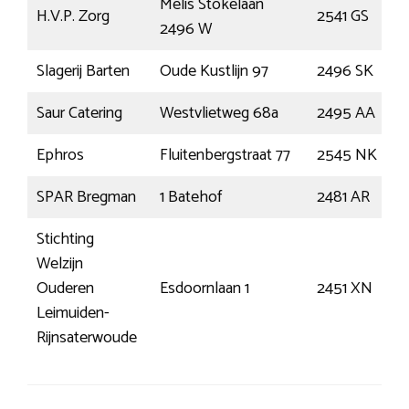
Melis Stokelaan
H.V.P. Zorg
2541 GS
2496 W
Slagerij Barten
Oude Kustlijn 97
2496 SK
Saur Catering
Westvlietweg 68a
2495 AA
Ephros
Fluitenbergstraat 77
2545 NK
SPAR Bregman
1 Batehof
2481 AR
Stichting
Welzijn
Ouderen
Esdoornlaan 1
2451 XN
Leimuiden-
Rijnsaterwoude