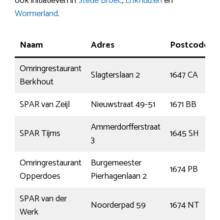
ook initiatieven in
Stede Broec
,
Enkhuizen
en
Wormerland
.
Naam
Adres
Postcode
Omringrestaurant
Slagterslaan 2
1647 CA
Berkhout
SPAR van Zeijl
Nieuwstraat 49-51
1671 BB
Ammerdorfferstraat
SPAR Tijms
1645 SH
3
Omringrestaurant
Burgemeester
1674 PB
Opperdoes
Pierhagenlaan 2
SPAR van der
Noorderpad 59
1674 NT
Werk