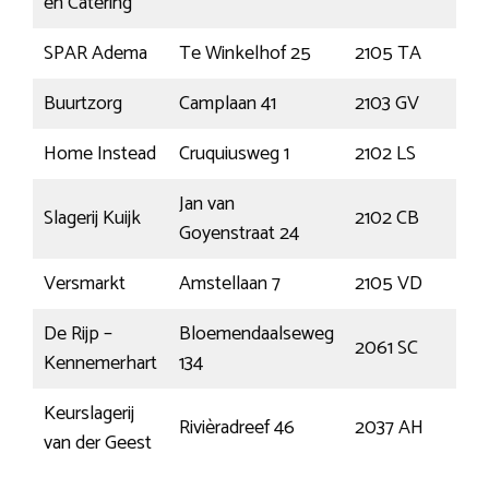
en Catering
SPAR Adema
Te Winkelhof 25
2105 TA
He
Buurtzorg
Camplaan 41
2103 GV
He
Home Instead
Cruquiusweg 1
2102 LS
He
Jan van
Slagerij Kuijk
2102 CB
He
Goyenstraat 24
Versmarkt
Amstellaan 7
2105 VD
He
De Rijp –
Bloemendaalseweg
2061 SC
Bl
Kennemerhart
134
Keurslagerij
Rivièradreef 46
2037 AH
Ha
van der Geest