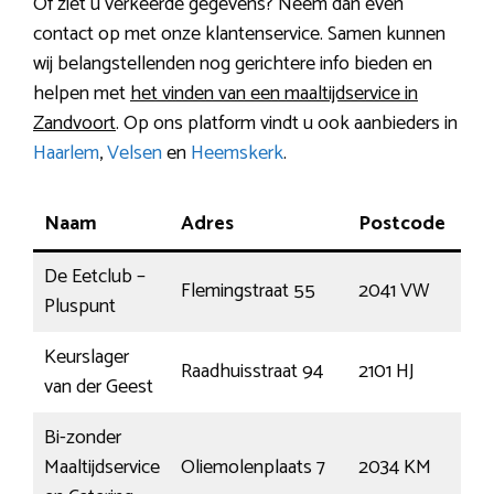
Of ziet u verkeerde gegevens? Neem dan even
contact op met onze klantenservice. Samen kunnen
wij belangstellenden nog gerichtere info bieden en
helpen met
het vinden van een maaltijdservice in
Zandvoort
. Op ons platform vindt u ook aanbieders in
Haarlem
,
Velsen
en
Heemskerk
.
Naam
Adres
Postcode
Pla
De Eetclub –
Flemingstraat 55
2041 VW
Zan
Pluspunt
Keurslager
Raadhuisstraat 94
2101 HJ
He
van der Geest
Bi-zonder
Maaltijdservice
Oliemolenplaats 7
2034 KM
Ha